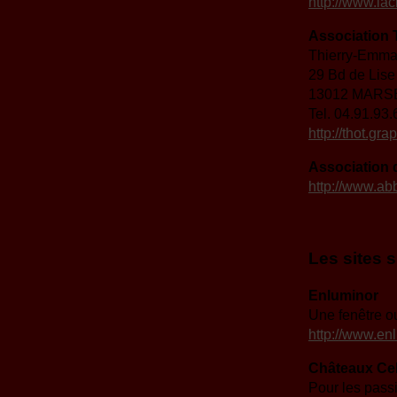
http://www.lac
Associatio
Thierry-Emm
29 Bd de Lise
13012 MARS
Tel. 04.91.93.
http://thot.gra
Association 
http://www.a
Les sites s
Enluminor
Une fenêtre o
http://www.en
Châteaux Ce
Pour les pass