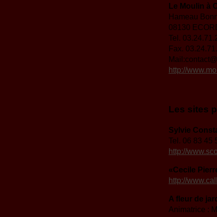
Le Moulin à 
Hameau Bonn
08130 ECOR
Tel. 03.24.71.
Fax. 03.24.71
Mail:contact@
http://www.mou
Les sites p
Sylvie Const
Tel. 06 83 45 
http://www.sc
«Cecile Pierr
http://www.cal
A fleur de jar
Animatrice : M