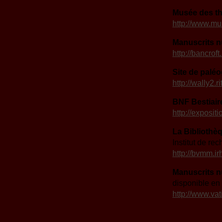
Musée des t
http://www.mu
Manuscrits 
http://bancroft
Site de palé
http://wally2.
BNF Bestiair
http://expositi
La Bibliothè
Institut de re
http://bvmm.irh
Manuscrits n
disponible en 
http://www.va