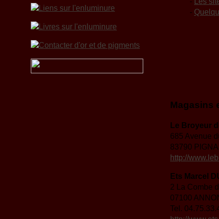
-
Les sit
-
Quelqu
Magasins e
Le Broyeur 
685 Avenue d
83790 PIGN
http://www.le
Ets Marcel
2 La Combe d
07100 ANNO
Tel. 04.75.33.