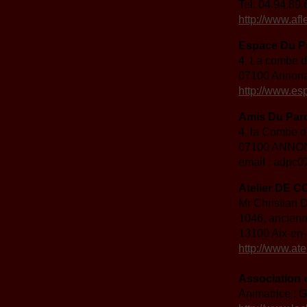
Tel: 04.94.89.
http://www.af
Espace Du Pa
4, La combe d
07100 Annon
http://www.es
Amis Du Parc
4, la Combe d
07100 ANNO
email : adpc0
Atelier DE C
Mr Christian 
1046, ancienn
13100 Aix-en
http://www.ate
Association «
Animatrice : G