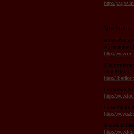
http://pages.in
Quelques s
Base d'images 
Au minimum 1
http://www.enl
Site contena
33 000 image
http://liberflor
Le musée du
http://www.lou
Le bestiaire
http://www.abd
Site de la b
http://www.kb.