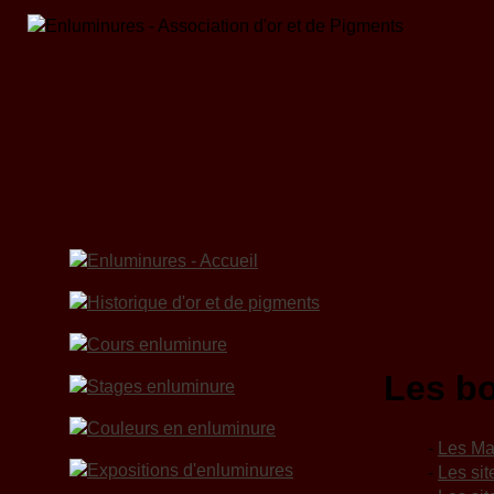
Les bo
-
Les Mag
-
Les sit