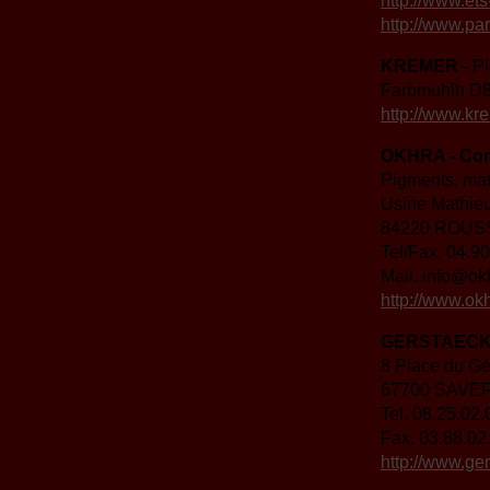
http://www.ets
http://www.p
KREMER
- P
Farbmuhlh 
http://www.kr
OKHRA - Cons
Pigments, mati
Usine Mathie
84220 ROUS
Tel/Fax. 04.9
Mail. info@o
http://www.ok
GERSTAECK
8 Place du Gé
67700 SAVE
Tel. 08.25.02.
Fax. 03.88.02
http://www.ger